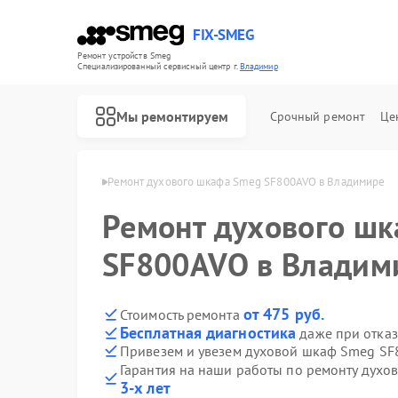
FIX-SMEG
Ремонт устройств Smeg
Специализированный cервисный центр г.
Владимир
Мы ремонтируем
Срочный ремонт
Це
в Smeg в Владимире
Ремонт духового шкафа Smeg SF800AVO в Владимире
Ремонт духового ш
SF800AVO в Владим
от 475 руб.
Стоимость ремонта
Бесплатная диагностика
даже при отказ
Привезем и увезем духовой шкаф Smeg SF
Гарантия на наши работы по ремонту дух
Ремонт посудомоечных машин Smeg
Ремонт микроволновых печей Smeg
Ремонт стиральных машин Smeg
Ремонт варочных панелей Smeg
3-х лет