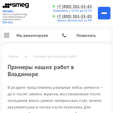
+7 (800) 301-55-83
Ежедневно, с 10:00 до 20:00
FIX-SMEG
Ремонт устройств Smeg
+7 (800) 301-55-83
Специализированный
cервисный центр г.
Звонок бесплатный по РФ
Владимир
Мы ремонтируем
Позвонить
Главная
Примеры выполненных работ
Примеры наших работ в
Владимире
В разделе представлены реальные кейсы ремонта —
до и после: замена экранов, восстановление после
попадания влаги, ремонт материнских плат, замена
Ремонт микроволновых печей Smeg
Ремонт варочных панелей Smeg
Ремонт посудомоечных машин Smeg
Ремонт стиральных машин Smeg
аккумуляторов и чистка после перегрева. Для