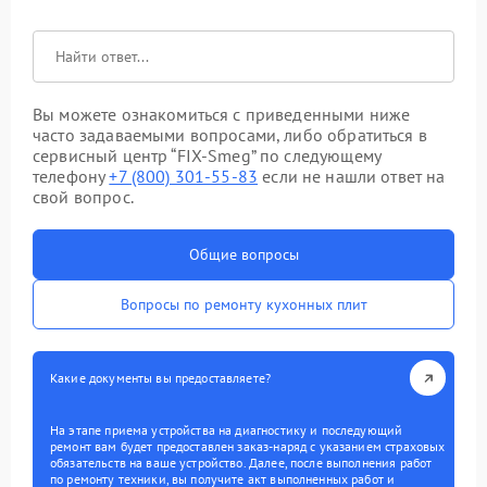
Вы можете ознакомиться с приведенными ниже
часто задаваемыми вопросами, либо обратиться в
сервисный центр “FIX-Smeg” по следующему
телефону
+7 (800) 301-55-83
если не нашли ответ на
свой вопрос.
Общие вопросы
Вопросы по ремонту кухонных плит
Какие документы вы предоставляете?
На этапе приема устройства на диагностику и последующий
ремонт вам будет предоставлен заказ-наряд с указанием страховых
обязательств на ваше устройство. Далее, после выполнения работ
по ремонту техники, вы получите акт выполненных работ и