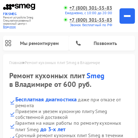
+7 (800) 301-55-83
Ежедневно, с 10:00 до 20:00
FIX-SMEG
Ремонт устройств Smeg
+7 (800) 301-55-83
Специализированный
cервисный центр г.
Звонок бесплатный по РФ
Владимир
Мы ремонтируем
Позвонить
Главная
Ремонт кухонных плит Smeg в Владимире
Ремонт кухонных плит
Smeg
в Владимире от 600 руб.
Бесплатная диагностика
даже при отказе от
ремонта
Привезем и увезем кухонную плиту Smeg
собственной доставкой
Гарантия на наши работы по ремонту кухонных
Ремонт микроволновых печей Smeg
Ремонт варочных панелей Smeg
Ремонт посудомоечных машин Smeg
Ремонт стиральных машин Smeg
до 3-х лет
плит Smeg
Срочный ремонт кухонных плит Smeg в течении