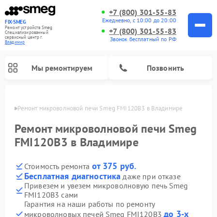
+7 (800) 301-55-83
Ежедневно, с 10:00 до 20:00
FIX-SMEG
Ремонт устройств Smeg
+7 (800) 301-55-83
Специализированный
cервисный центр г.
Звонок бесплатный по РФ
Владимир
Мы ремонтируем
Позвонить
имире
Ремонт микроволновой печи Smeg FMI120B3 в Владимире
Ремонт микроволновой печи Smeg
FMI120B3 в Владимире
от 375 руб.
Стоимость ремонта
Бесплатная диагностика
даже при отказе
Привезем и увезем микроволновую печь Smeg
FMI120B3 сами
Ремонт стиральных машин Smeg
Ремонт посудомоечных машин Smeg
Ремонт варочных панелей Smeg
Гарантия на наши работы по ремонту
до 3-х
микроволновых печей Smeg FMI120B3