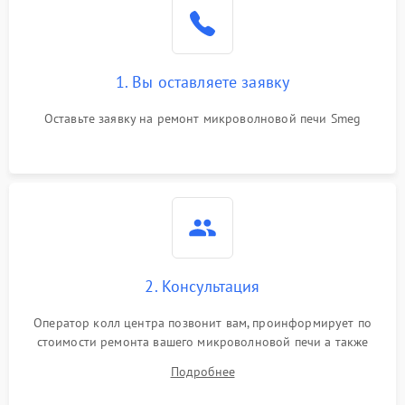
Поломка системы
2200 ₽
Подробнее →
охлаждения
1. Вы оставляете заявку
Не работают сенсорные
2400 ₽
Подробнее →
кнопки
Оставьте заявку на ремонт микроволновой печи Smeg
Не горит подсветка
2000 ₽
Подробнее →
Сломался трансформатор
1000 ₽
Подробнее →
2. Консультация
Оператор колл центра позвонит вам, проинформирует по
стоимости ремонта вашего микроволновой печи а также
ответит на все ваши вопросы.
Подробнее