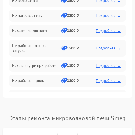
Не включается
2500 ₽
Подробнее →
Механика и внутренние элементы
Не нагревает еду
2200 ₽
Подробнее →
Механические повреждения
Искажение дисплея
2800 ₽
Подробнее →
Питание и запуск
Не работает кнопка
Нагрев и приготовление
1500 ₽
Подробнее →
запуска
Программное обеспечение
Искры внутри при работе
1100 ₽
Подробнее →
Не работает гриль
2200 ₽
Подробнее →
Перегрев или отключение
2400 ₽
Подробнее →
во время работы
Появление запаха гари
2400 ₽
Подробнее →
Этапы ремонта микроволновой печи Smeg
Проблемы с вентилятором
2000 ₽
Подробнее →