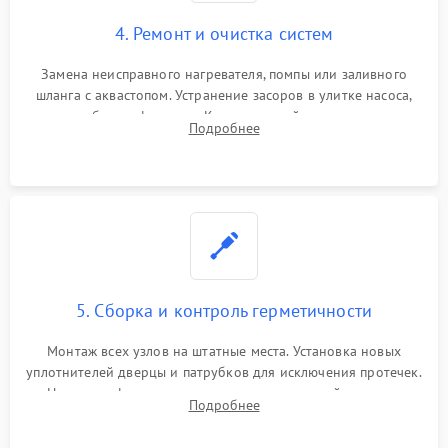
4. Ремонт и очистка систем
Замена неисправного нагревателя, помпы или заливного
шланга с аквастопом. Устранение засоров в улитке насоса,
патрубках и фильтрах. Компонентный ремонт платы
Подробнее
управления, восстановление поврежденной проводки.
5. Сборка и контроль герметичности
Монтаж всех узлов на штатные места. Установка новых
уплотнителей дверцы и патрубков для исключения протечек.
Надежная фиксация хомутов гидравлической системы,
Подробнее
сборка корпуса и установка датчика поплавка.