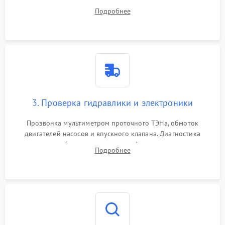
дверцы или нижнего поддона для прямого доступа к
Подробнее
циркуляционному насосу, ТЭНу и сливной помпе.
3. Проверка гидравлики и электроники
Прозвонка мультиметром проточного ТЭНа, обмоток
двигателей насосов и впускного клапана. Диагностика
прессостата (датчика уровня воды), датчика мутности,
Подробнее
концевика дверцы и электронного модуля управления.