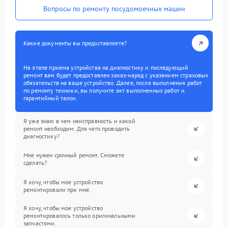
Вопросы по ремонту посудомоечных машин
Какие документы вы предоставляете?
На этапе приема устройства на диагностику и последующий
ремонт вам будет предоставлен заказ-наряд с указанием страховых
обязательств на ваше устройство. Далее, после выполнения работ
по ремонту техники, вы получите акт выполненных работ и
гарантийный талон.
Я уже знаю в чем неисправность и какой
ремонт необходим. Для чего проводить
диагностику?
Мне нужен срочный ремонт. Сможете
сделать?
Я хочу, чтобы мое устройство
ремонтировали при мне.
Я хочу, чтобы мое устройство
ремонтировалось только оригинальными
запчастями.