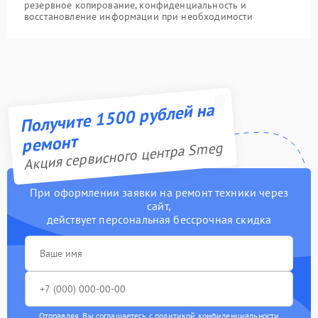
резервное копирование, конфиденциальность и
восстановление информации при необходимости
Получите 1500 рублей на
ремонт
Акция сервисного центра Smeg
При оформлении заявки на ремонт техники через
сайт,
действует персональная бессрочная скидка
Отправляя, Вы соглашаетесь с
политикой конфиденциальности