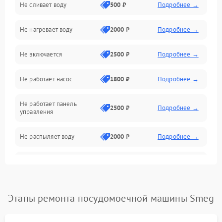
Не сливает воду
500 ₽
Подробнее →
Электропитание
Не нагревает воду
2000 ₽
Подробнее →
Датчики
Не включается
2500 ₽
Подробнее →
Нагрев
Не работает насос
1800 ₽
Подробнее →
Вода
Не работает панель
Гигиена
2500 ₽
Подробнее →
управления
Программное обеспечение
Не распыляет воду
2000 ₽
Подробнее →
Не запускается цикл
1800 ₽
Подробнее →
стирки
Проблемы с набором
Этапы ремонта посудомоечной машины Smeg
1800 ₽
Подробнее →
воды