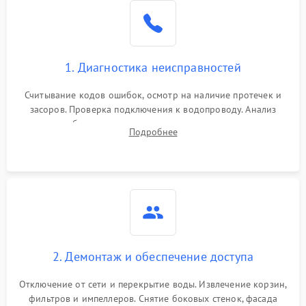
Не работает сушилка
2100 ₽
Подробнее →
Сбои в работе таймера
1700 ₽
Подробнее →
1. Диагностика неисправностей
Проблемы с
2100 ₽
Подробнее →
циркуляционным насосом
Считывание кодов ошибок, осмотр на наличие протечек и
засоров. Проверка подключения к водопроводу. Анализ
жалоб на отсутствие слива, нагрева, вращения
Подробнее
разбрызгивателей или срабатывание системы защиты
аквастоп.
2. Демонтаж и обеспечение доступа
Отключение от сети и перекрытие воды. Извлечение корзин,
фильтров и импеллеров. Снятие боковых стенок, фасада