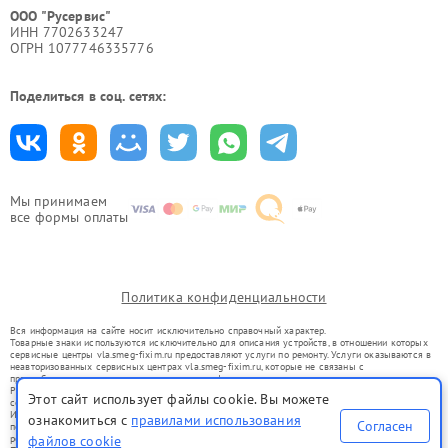
ООО "Русервис"
ИНН 7702633247
ОГРН 1077746335776
Поделиться в соц. сетях:
Мы принимаем
все формы оплаты
Политика конфиденциальности
Вся информация на сайте носит исключительно справочный характер.
Товарные знаки используются исключительно для описания устройств, в отношении которых
сервисные центры vla.smeg-fixim.ru предоставляют услуги по ремонту. Услуги оказываются в
неавторизованных сервисных центрах vla.smeg-fixim.ru, которые не связаны с
правообладателями товарных знаков или их официальными представителями.
Ремонт осуществляется для устройств, уже введенных в гражданский оборот в соответствии
Этот сайт использует файлы cookie. Вы можете
со статьей 1487 ГК РФ.
Использование товарных знаков не преследует цели индивидуализации услуг или введения
ознакомиться с
правилами использования
Согласен
потребителей в заблуждение, а служит для информирования о предоставляемых услугах по
ремонту техники указанных брендов.
файлов cookie