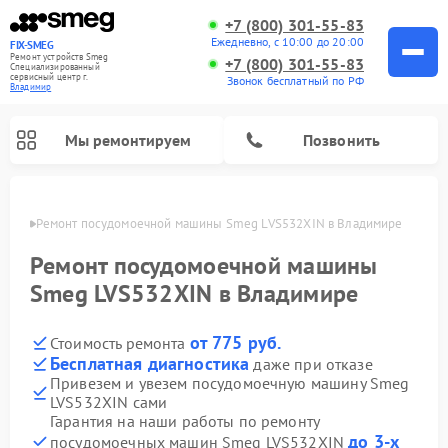
+7 (800) 301-55-83
Ежедневно, с 10:00 до 20:00
FIX-SMEG
Ремонт устройств Smeg
+7 (800) 301-55-83
Специализированный
cервисный центр г.
Звонок бесплатный по РФ
Владимир
Мы ремонтируем
Позвонить
имире
Ремонт посудомоечной машины Smeg LVS532XIN в Владимире
Ремонт посудомоечной машины
Smeg LVS532XIN в Владимире
от 775 руб.
Стоимость ремонта
Бесплатная диагностика
даже при отказе
Привезем и увезем посудомоечную машину Smeg
LVS532XIN сами
Ремонт стиральных машин Smeg
Ремонт микроволновых печей Smeg
Ремонт варочных панелей Smeg
Гарантия на наши работы по ремонту
до 3-х
посудомоечных машин Smeg LVS532XIN