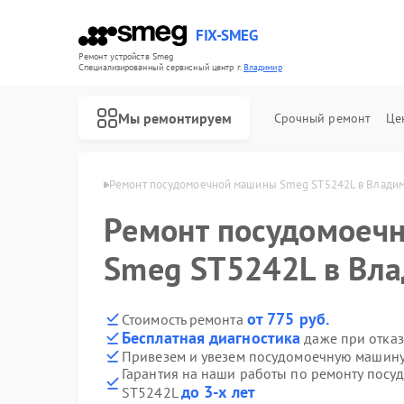
FIX-SMEG
Ремонт устройств Smeg
Специализированный cервисный центр г.
Владимир
Мы ремонтируем
Срочный ремонт
Це
 Smeg в Владимире
Ремонт посудомоечной машины Smeg ST5242L в Влади
Ремонт посудомоеч
Smeg ST5242L в Вл
от 775 руб.
Стоимость ремонта
Бесплатная диагностика
даже при отказ
Привезем и увезем посудомоечную машин
Гарантия на наши работы по ремонту пос
Ремонт микроволновых печей Smeg
Ремонт стиральных машин Smeg
Ремонт варочных панелей Smeg
Ремонт духовых шкафов Smeg
до 3-х лет
ST5242L