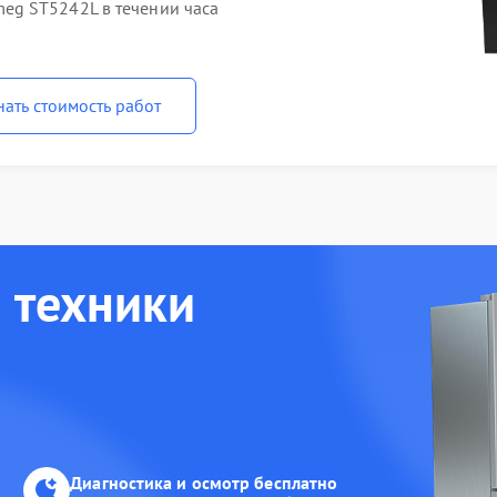
g ST5242L в течении часа
нать стоимость работ
 техники
Диагностика и осмотр бесплатно