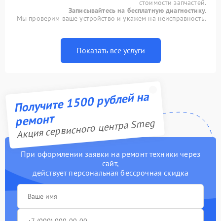
стоимости запчастей.
Записывайтесь на бесплатную диагностику.
Мы проверим ваше устройство и укажем на неисправность.
Показать все услуги
Получите 1500 рублей на
ремонт
Акция сервисного центра Smeg
При оформлении заявки на ремонт техники через
сайт,
действует персональная бессрочная скидка