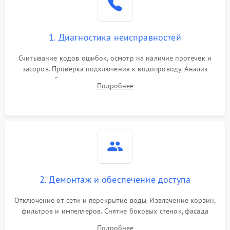
1. Диагностика неисправностей
Считывание кодов ошибок, осмотр на наличие протечек и
засоров. Проверка подключения к водопроводу. Анализ
жалоб на отсутствие слива, нагрева, вращения
Подробнее
разбрызгивателей или срабатывание системы защиты
аквастоп.
2. Демонтаж и обеспечение доступа
Отключение от сети и перекрытие воды. Извлечение корзин,
фильтров и импеллеров. Снятие боковых стенок, фасада
дверцы или нижнего поддона для прямого доступа к
Подробнее