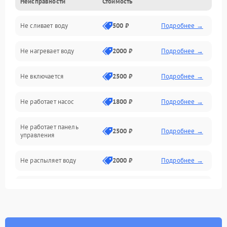
Неисправности
Стоимость
Управление
Не сливает воду
500 ₽
Подробнее →
Электропитание
Не нагревает воду
2000 ₽
Подробнее →
Датчики
Не включается
2500 ₽
Подробнее →
Нагрев
Не работает насос
1800 ₽
Подробнее →
Вода
Не работает панель
Гигиена
2500 ₽
Подробнее →
управления
Программное обеспечение
Не распыляет воду
2000 ₽
Подробнее →
Не запускается цикл
1800 ₽
Подробнее →
стирки
Проблемы с набором
1800 ₽
Подробнее →