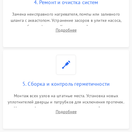
4. Ремонт и очистка систем
Замена неисправного нагревателя, помпы или заливного
шланга с аквастопом. Устранение засоров в улитке насоса,
патрубках и фильтрах. Компонентный ремонт платы
Подробнее
управления, восстановление поврежденной проводки.
5. Сборка и контроль герметичности
Монтаж всех узлов на штатные места. Установка новых
уплотнителей дверцы и патрубков для исключения протечек.
Надежная фиксация хомутов гидравлической системы,
Подробнее
сборка корпуса и установка датчика поплавка.