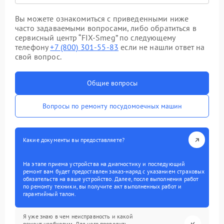
Вы можете ознакомиться с приведенными ниже
часто задаваемыми вопросами, либо обратиться в
сервисный центр “FIX-Smeg” по следующему
телефону
+7 (800) 301-55-83
если не нашли ответ на
свой вопрос.
Общие вопросы
Вопросы по ремонту посудомоечных машин
Какие документы вы предоставляете?
На этапе приема устройства на диагностику и последующий
ремонт вам будет предоставлен заказ-наряд с указанием страховых
обязательств на ваше устройство. Далее, после выполнения работ
по ремонту техники, вы получите акт выполненных работ и
гарантийный талон.
Я уже знаю в чем неисправность и какой
ремонт необходим. Для чего проводить