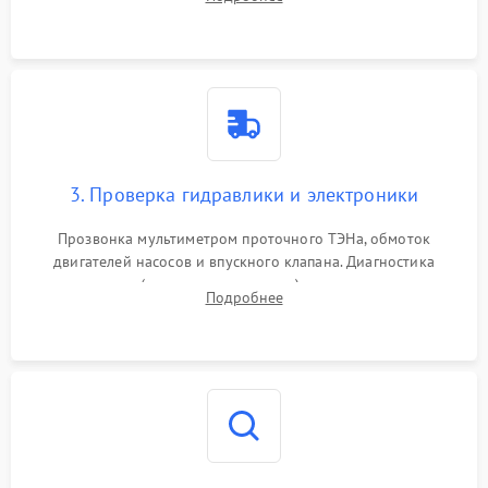
циркуляционному насосу, ТЭНу и сливной помпе.
3. Проверка гидравлики и электроники
Прозвонка мультиметром проточного ТЭНа, обмоток
двигателей насосов и впускного клапана. Диагностика
прессостата (датчика уровня воды), датчика мутности,
Подробнее
концевика дверцы и электронного модуля управления.