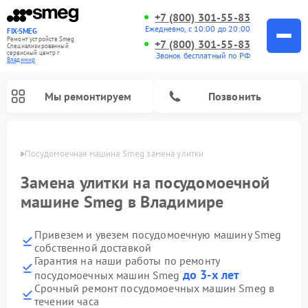
+7 (800) 301-55-83
Ежедневно, с 10:00 до 20:00
FIX-SMEG
Ремонт устройств Smeg
+7 (800) 301-55-83
Специализированный
cервисный центр г.
Звонок бесплатный по РФ
Владимир
Мы ремонтируем
Позвонить
имире
Посудомоечная машина Smeg замена улитки
Замена улитки на посудомоечной
машине Smeg в Владимире
Привезем и увезем посудомоечную машину Smeg
собственной доставкой
Гарантия на наши работы по ремонту
до 3-х лет
посудомоечных машин Smeg
Ремонт стиральных машин Smeg
Ремонт микроволновых печей Smeg
Ремонт варочных панелей Smeg
Срочный ремонт посудомоечных машин Smeg в
течении часа