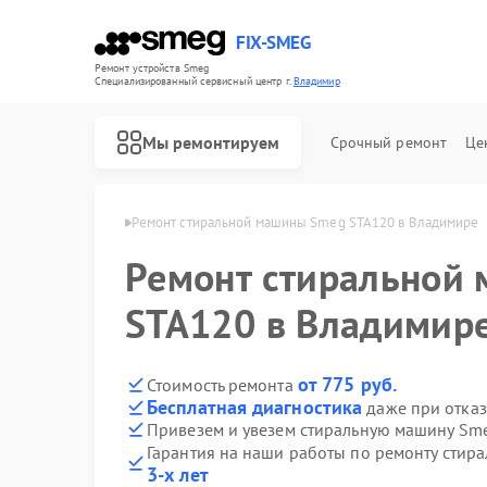
FIX-SMEG
Ремонт устройств Smeg
Специализированный cервисный центр г.
Владимир
Мы ремонтируем
Срочный ремонт
Це
н Smeg в Владимире
Ремонт стиральной машины Smeg STA120 в Владимире
Ремонт стиральной
STA120 в Владимир
от 775 руб.
Стоимость ремонта
Бесплатная диагностика
даже при отказ
Привезем и увезем стиральную машину Sm
Гарантия на наши работы по ремонту сти
Ремонт посудомоечных машин Smeg
Ремонт микроволновых печей Smeg
Ремонт варочных панелей Smeg
Ремонт духовых шкафов Smeg
3-х лет