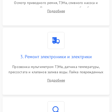
Осмотр приводного ремня, ТЭНа, сливного насоса и
амортизаторов. Проверка подшипников барабана и
Подробнее
крестовины на износ, а манжеты люка на разрывы.
3. Ремонт электроники и электрики
Прозвонка мультиметром ТЭНа, датчика температуры,
прессостата и клапанов залива воды. Пайка поврежденных
дорожек или замена симисторов на плате управления.
Подробнее
Восстановление целостности проводки и контактов.