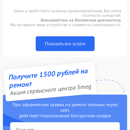
Цены в прайс-листе указаны ориентировочные, без учета
стоимости запчастей.
Записывайтесь на бесплатную диагностику.
Мы проверим ваше устройство и укажем на неисправность.
Показать все услуги
Получите 1500 рублей на
ремонт
Акция сервисного центра Smeg
При оформлении заявки на ремонт техники через
сайт,
действует персональная бессрочная скидка