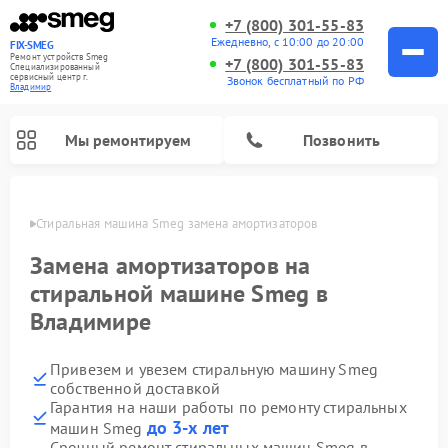
+7 (800) 301-55-83
Ежедневно, с 10:00 до 20:00
FIX-SMEG
Ремонт устройств Smeg
+7 (800) 301-55-83
Специализированный
cервисный центр г.
Звонок бесплатный по РФ
Владимир
Мы ремонтируем
Позвонить
имире
Стиральная машина Smeg замена амортизаторов
Замена амортизаторов на
стиральной машине Smeg в
Владимире
Привезем и увезем стиральную машину Smeg
собственной доставкой
Гарантия на наши работы по ремонту стиральных
Ремонт микроволновых печей Smeg
Ремонт посудомоечных машин Smeg
Ремонт варочных панелей Smeg
до 3-х лет
машин Smeg
Срочный ремонт стиральных машин Smeg в