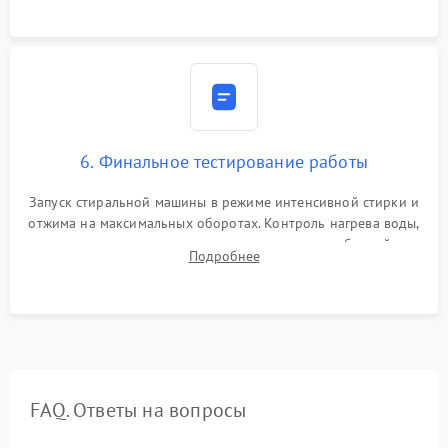
6. Финальное тестирование работы
Запуск стиральной машины в режиме интенсивной стирки и
отжима на максимальных оборотах. Контроль нагрева воды,
корректности слива, отсутствия излишних вибраций,
Подробнее
посторонних стуков и протечек под корпусом.
FAQ. Ответы на вопросы