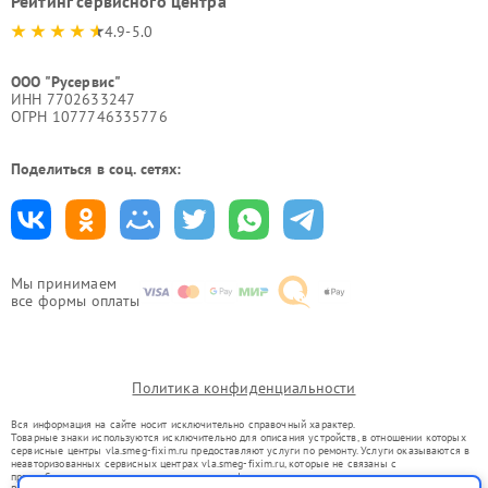
Рейтинг сервисного центра
4.9-5.0
ООО "Русервис"
ИНН 7702633247
ОГРН 1077746335776
Поделиться в соц. сетях:
Мы принимаем
все формы оплаты
Политика конфиденциальности
Вся информация на сайте носит исключительно справочный характер.
Товарные знаки используются исключительно для описания устройств, в отношении которых
сервисные центры vla.smeg-fixim.ru предоставляют услуги по ремонту. Услуги оказываются в
неавторизованных сервисных центрах vla.smeg-fixim.ru, которые не связаны с
правообладателями товарных знаков или их официальными представителями.