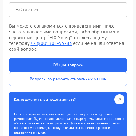
Вы можете ознакомиться с приведенными ниже
часто задаваемыми вопросами, либо обратиться в
сервисный центр “FIX-Smeg” по следующему
телефону
+7 (800) 301-55-83
если не нашли ответ на
свой вопрос.
Общие вопросы
Вопросы по ремонту стиральных машин
Какие документы вы предоставляете?
На этапе приема устройства на диагностику и последующий
ремонт вам будет предоставлен заказ-наряд с указанием страховых
обязательств на ваше устройство. Далее, после выполнения работ
по ремонту техники, вы получите акт выполненных работ и
гарантийный талон.