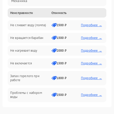
Механика
Неисправности
Стоимость
Электропитание
Не сливает воду (помпа)
2500 ₽
Подробнее →
Водоснабжение
Не вращается барабан
1500 ₽
Подробнее →
Слив
Не нагревает воду
2000 ₽
Подробнее →
Программное обеспечение
Не включается
1500 ₽
Подробнее →
Запах горелого при
1800 ₽
Подробнее →
работе
Проблемы с набором
2500 ₽
Подробнее →
воды
Замена ТЭНа
2200 ₽
Подробнее →