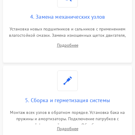
4. Замена механических узлов
Установка новых подшипников и сальников с применением
влагостойкой смазки. Замена изношенных щеток двигателя,
порванного ремня привода, неисправного сливного насоса
Подробнее
или поврежденной резиновой манжеты.
5. Сборка и герметизация системы
Монтаж всех узлов в обратном порядке. Установка бака на
пружины и амортизаторы. Подключение патрубков с
надежной фиксацией хомутами. Обработка стыков
Подробнее
герметиком для предотвращения возможных протечек воды.