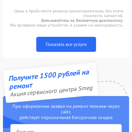
Цены в прайс-листе указаны ориентировочные, без учета
стоимости запчастей.
Записывайтесь на бесплатную диагностику.
Мы проверим ваше устройство и укажем на неисправность.
Показать все услуги
Получите 1500 рублей на
ремонт
Акция сервисного центра Smeg
При оформлении заявки на ремонт техники через
сайт,
действует персональная бессрочная скидка