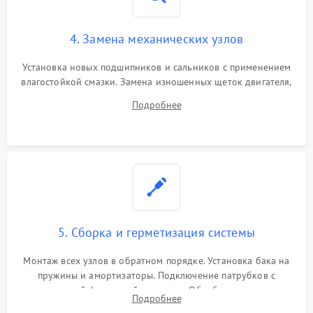
4. Замена механических узлов
Установка новых подшипников и сальников с применением
влагостойкой смазки. Замена изношенных щеток двигателя,
порванного ремня привода, неисправного сливного насоса
Подробнее
или поврежденной резиновой манжеты.
5. Сборка и герметизация системы
Монтаж всех узлов в обратном порядке. Установка бака на
пружины и амортизаторы. Подключение патрубков с
надежной фиксацией хомутами. Обработка стыков
Подробнее
герметиком для предотвращения возможных протечек воды.