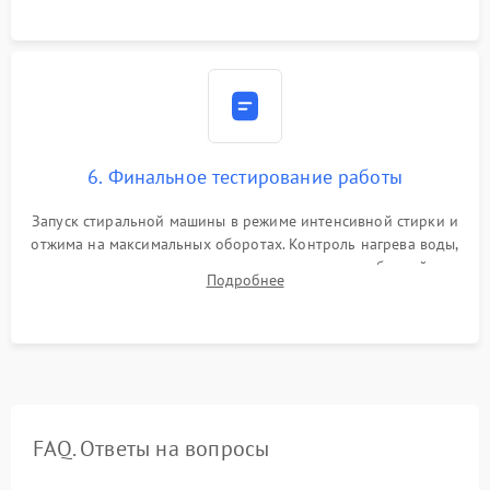
6. Финальное тестирование работы
Запуск стиральной машины в режиме интенсивной стирки и
отжима на максимальных оборотах. Контроль нагрева воды,
корректности слива, отсутствия излишних вибраций,
Подробнее
посторонних стуков и протечек под корпусом.
FAQ. Ответы на вопросы