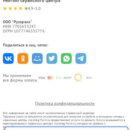
Рейтинг сервисного центра
4.9-5.0
ООО "Русервис"
ИНН 7702633247
ОГРН 1077746335776
Поделиться в соц. сетях:
Мы принимаем
все формы оплаты
Политика конфиденциальности
Вся информация на сайте носит исключительно справочный характер.
Товарные знаки используются исключительно для описания устройств, в отношении которых
сервисные центры vla.smeg-fixim.ru предоставляют услуги по ремонту. Услуги оказываются в
неавторизованных сервисных центрах vla.smeg-fixim.ru, которые не связаны с
правообладателями товарных знаков или их официальными представителями.