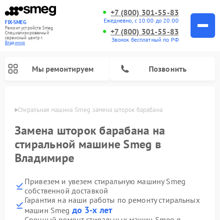
+7 (800) 301-55-83
Ежедневно, с 10:00 до 20:00
FIX-SMEG
Ремонт устройств Smeg
+7 (800) 301-55-83
Специализированный
cервисный центр г.
Звонок бесплатный по РФ
Владимир
Мы ремонтируем
Позвонить
имире
Стиральная машина Smeg замена шторок барабана
Замена шторок барабана на
стиральной машине Smeg в
Владимире
Привезем и увезем стиральную машину Smeg
собственной доставкой
Гарантия на наши работы по ремонту стиральных
Ремонт микроволновых печей Smeg
Ремонт посудомоечных машин Smeg
Ремонт варочных панелей Smeg
до 3-х лет
машин Smeg
Срочный ремонт стиральных машин Smeg в