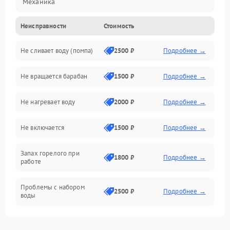
Механика
Неисправности
Стоимость
Электропитание
Не сливает воду (помпа)
2500 ₽
Подробнее →
Водоснабжение
Не вращается барабан
1500 ₽
Подробнее →
Слив
Не нагревает воду
2000 ₽
Подробнее →
Программное обеспечение
Не включается
1500 ₽
Подробнее →
Запах горелого при
1800 ₽
Подробнее →
работе
Проблемы с набором
2500 ₽
Подробнее →
воды
Замена ТЭНа
2200 ₽
Подробнее →