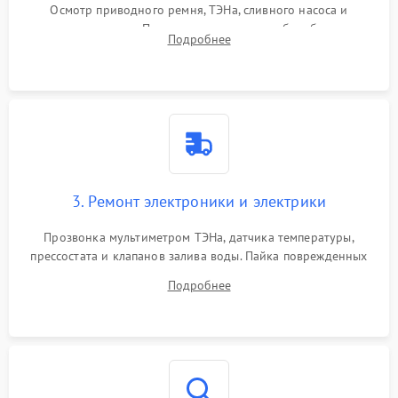
Осмотр приводного ремня, ТЭНа, сливного насоса и
амортизаторов. Проверка подшипников барабана и
Подробнее
крестовины на износ, а манжеты люка на разрывы.
3. Ремонт электроники и электрики
Прозвонка мультиметром ТЭНа, датчика температуры,
прессостата и клапанов залива воды. Пайка поврежденных
дорожек или замена симисторов на плате управления.
Подробнее
Восстановление целостности проводки и контактов.