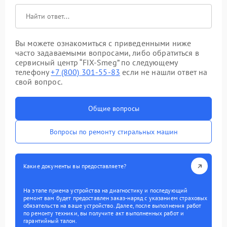
Вы можете ознакомиться с приведенными ниже
часто задаваемыми вопросами, либо обратиться в
сервисный центр “FIX-Smeg” по следующему
телефону
+7 (800) 301-55-83
если не нашли ответ на
свой вопрос.
Общие вопросы
Вопросы по ремонту стиральных машин
Какие документы вы предоставляете?
На этапе приема устройства на диагностику и последующий
ремонт вам будет предоставлен заказ-наряд с указанием страховых
обязательств на ваше устройство. Далее, после выполнения работ
по ремонту техники, вы получите акт выполненных работ и
гарантийный талон.