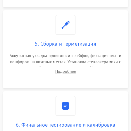
5. Сборка и герметизация
Аккуратная укладка проводов и шлейфов, фиксация плат и
конфорок на штатных местах. Установка стеклокерамики с
проверкой равномерности зазоров. Нанесение
Подробнее
термостойкого герметика или укладка уплотнительной
ленты по контуру.
6. Финальное тестирование и калибровка