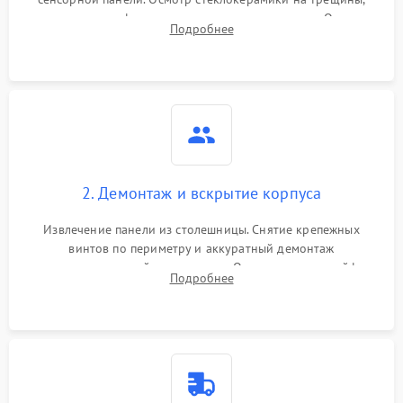
проверка конфорок на равномерность нагрева. Опрос
Подробнее
клиента о симптомах (не включается, не видит посуду,
щелкает).
2. Демонтаж и вскрытие корпуса
Извлечение панели из столешницы. Снятие крепежных
винтов по периметру и аккуратный демонтаж
стеклокерамической поверхности. Отсоединение шлейфов
Подробнее
сенсорного блока для доступа к силовым платам, катушкам
или ТЭНам.