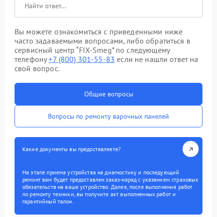
Вы можете ознакомиться с приведенными ниже
часто задаваемыми вопросами, либо обратиться в
сервисный центр “FIX-Smeg” по следующему
телефону
+7 (800) 301-55-83
если не нашли ответ на
свой вопрос.
Общие вопросы
Вопросы по ремонту варочных панелей
Какие документы вы предоставляете?
На этапе приема устройства на диагностику и последующий
ремонт вам будет предоставлен заказ-наряд с указанием страховых
обязательств на ваше устройство. Далее, после выполнения работ
по ремонту техники, вы получите акт выполненных работ и
гарантийный талон.