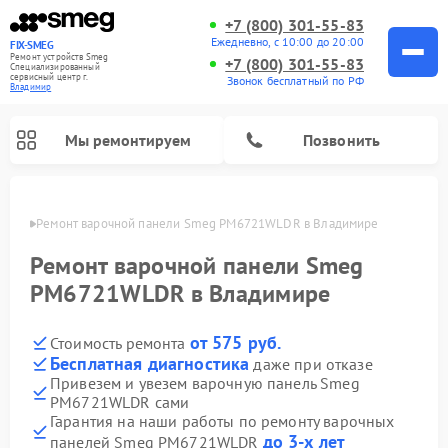
+7 (800) 301-55-83
Ежедневно, с 10:00 до 20:00
FIX-SMEG
Ремонт устройств Smeg
+7 (800) 301-55-83
Специализированный
cервисный центр г.
Звонок бесплатный по РФ
Владимир
Мы ремонтируем
Позвонить
имире
Ремонт варочной панели Smeg PM6721WLDR в Владимире
Ремонт варочной панели Smeg
PM6721WLDR в Владимире
от 575 руб.
Стоимость ремонта
Бесплатная диагностика
даже при отказе
Привезем и увезем варочную панель Smeg
PM6721WLDR сами
Ремонт микроволновых печей Smeg
Ремонт посудомоечных машин Smeg
Ремонт стиральных машин Smeg
Гарантия на наши работы по ремонту варочных
до 3-х лет
панелей Smeg PM6721WLDR