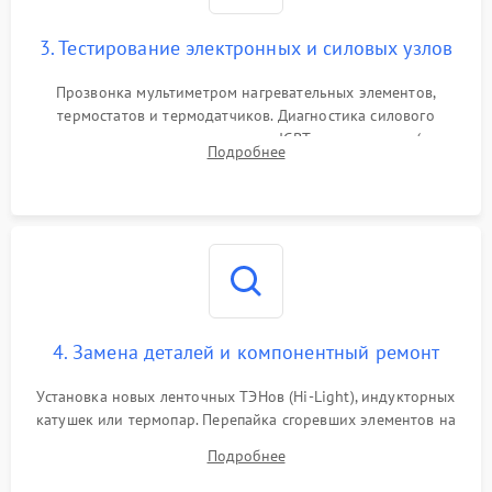
3. Тестирование электронных и силовых узлов
Прозвонка мультиметром нагревательных элементов,
термостатов и термодатчиков. Диагностика силового
модуля, реле, диодных мостов и IGBT-транзисторов (для
Подробнее
индукции). Проверка кранов и газ-контроля (для газовых
панелей).
4. Замена деталей и компонентный ремонт
Установка новых ленточных ТЭНов (Hi-Light), индукторных
катушек или термопар. Перепайка сгоревших элементов на
плате управления, восстановление токопроводящих
Подробнее
дорожек. Очистка контактов и замена поврежденной
проводки.