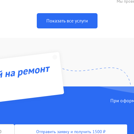
Мы прове
Показать все услуги
й на ремонт
При оформл
Отправить заявку и получить 1500 ₽