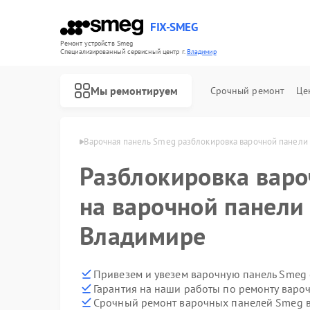
FIX-SMEG
Ремонт устройств Smeg
Специализированный cервисный центр г.
Владимир
Мы ремонтируем
Срочный ремонт
Це
й Smeg в Владимире
Варочная панель Smeg разблокировка варочной панели
Разблокировка варо
на варочной панели
Владимире
Привезем и увезем варочную панель Smeg 
Гарантия на наши работы по ремонту вар
Ремонт посудомоечных машин Smeg
Ремонт микроволновых печей Smeg
Ремонт стиральных машин Smeg
Ремонт духовых шкафов Smeg
Срочный ремонт варочных панелей Smeg в