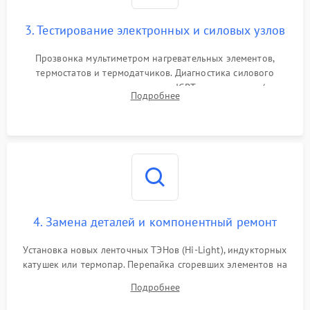
3. Тестирование электронных и силовых узлов
Прозвонка мультиметром нагревательных элементов,
термостатов и термодатчиков. Диагностика силового
модуля, реле, диодных мостов и IGBT-транзисторов (для
Подробнее
индукции). Проверка кранов и газ-контроля (для газовых
панелей).
4. Замена деталей и компонентный ремонт
Установка новых ленточных ТЭНов (Hi-Light), индукторных
катушек или термопар. Перепайка сгоревших элементов на
плате управления, восстановление токопроводящих
Подробнее
дорожек. Очистка контактов и замена поврежденной
проводки.