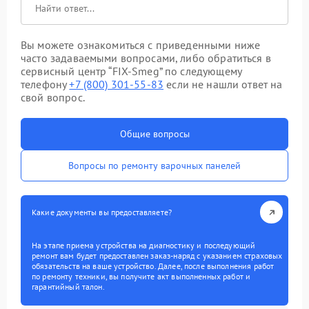
Вы можете ознакомиться с приведенными ниже
часто задаваемыми вопросами, либо обратиться в
сервисный центр “FIX-Smeg” по следующему
телефону
+7 (800) 301-55-83
если не нашли ответ на
свой вопрос.
Общие вопросы
Вопросы по ремонту варочных панелей
Какие документы вы предоставляете?
На этапе приема устройства на диагностику и последующий
ремонт вам будет предоставлен заказ-наряд с указанием страховых
обязательств на ваше устройство. Далее, после выполнения работ
по ремонту техники, вы получите акт выполненных работ и
гарантийный талон.