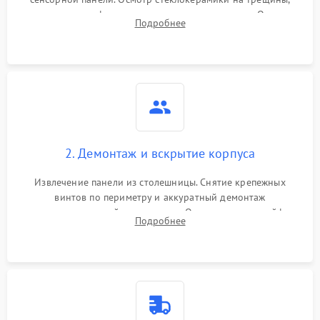
проверка конфорок на равномерность нагрева. Опрос
Подробнее
клиента о симптомах (не включается, не видит посуду,
щелкает).
2. Демонтаж и вскрытие корпуса
Извлечение панели из столешницы. Снятие крепежных
винтов по периметру и аккуратный демонтаж
стеклокерамической поверхности. Отсоединение шлейфов
Подробнее
сенсорного блока для доступа к силовым платам, катушкам
или ТЭНам.