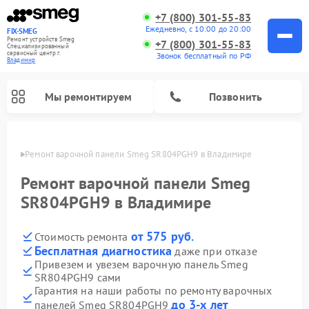
+7 (800) 301-55-83
Ежедневно, с 10:00 до 20:00
FIX-SMEG
Ремонт устройств Smeg
+7 (800) 301-55-83
Специализированный
cервисный центр г.
Звонок бесплатный по РФ
Владимир
Мы ремонтируем
Позвонить
имире
Ремонт варочной панели Smeg SR804PGH9 в Владимире
Ремонт варочной панели Smeg
SR804PGH9 в Владимире
от 575 руб.
Стоимость ремонта
Бесплатная диагностика
даже при отказе
Привезем и увезем варочную панель Smeg
SR804PGH9 сами
Ремонт микроволновых печей Smeg
Ремонт посудомоечных машин Smeg
Ремонт стиральных машин Smeg
Гарантия на наши работы по ремонту варочных
до 3-х лет
панелей Smeg SR804PGH9