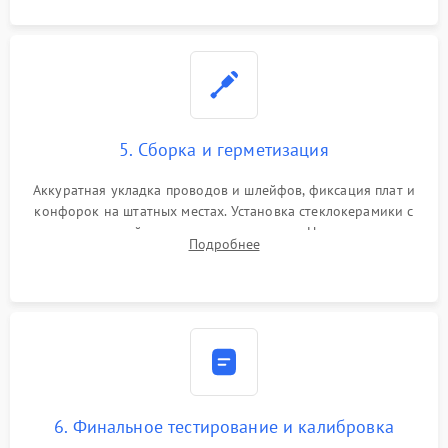
5. Сборка и герметизация
Аккуратная укладка проводов и шлейфов, фиксация плат и
конфорок на штатных местах. Установка стеклокерамики с
проверкой равномерности зазоров. Нанесение
Подробнее
термостойкого герметика или укладка уплотнительной
ленты по контуру.
6. Финальное тестирование и калибровка